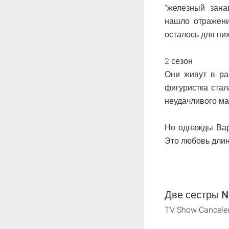
"железный зана
нашло отражени
осталось для ни
2 сезон
Они живут в ра
фигуристка стал
неудачливого ма
Но однажды Вар
Это любовь длино
Две сестры Ne
TV Show Cancele