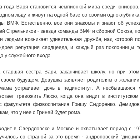
ва года Варя становится чемпионкой мира среди юниоров
одном льду и живут на одной базе со своими одноклубника
ды ВМФ. Естественно, все они знакомы и знают об успех
рей Стрельников - звезда команды ВМФ и сборной Союза, п
 людьми возникает удивительная дружба, над которой по
Андрея репутация сердцееда, и каждый раз поклонницы т
а у служебного входа.
 старшая сестра Вари, заканчивает школу, но при это
 своем будущем. Девушка заявляет родителям о желании 
ама устраивает дочь в пединститут. А несбывшаяся 
естает тревожить Люсю, когда она видит в институтском
 с факультета физвоспитания Гришу Сидоренко. Демидо
ам, что у нее с Гриней будет рома.
ходит в Свердловске и Москве и охватывает период с 19
лучилось со страной за это время - андроповский "дисцип