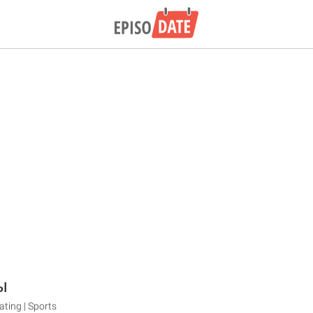
ы
ting | Sports