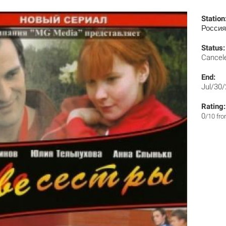
Station
Россия
Status:
Cancel
End:
Jul/30
Rating:
0
/10 fr