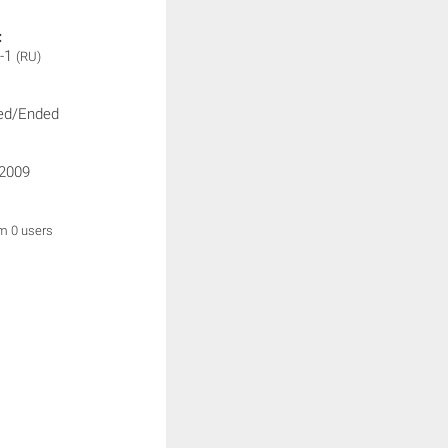
:
-1
(RU)
ed/Ended
/2009
om 0 users