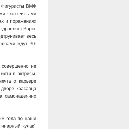
. Фигуристы ВМФ
ми - хоккеистами
ах и поражениях
оздравляет Варю.
дтрунивает весь
олпами ждут 30-
м совершенно не
идти в актрисы.
мечта о карьере
 дворе красавца
ва самонадеянно
78 года по наши
линарный кулак",