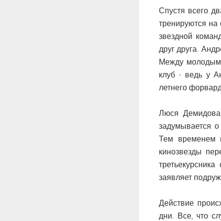
Спустя всего д
тренируются на 
звездной коман
друг друга. Анд
Между молодыми
клуб - ведь у 
летнего форвард
Люся Демидова,
задумывается о
Тем временем м
кинозвезды пер
третьекурсника
заявляет подружк
Действие проис
дни. Все, что с