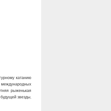
игурному катанию
 международных
етняя рыженькая
 будущей звезды,