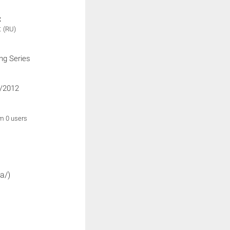
:
t
(RU)
ng Series
/2012
om 0 users
a/)