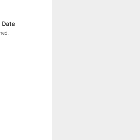
r Date
ned.