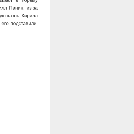
сажают в тюрьму
лл Панин, из-за
ую казнь: Кирилл
 его подставили.