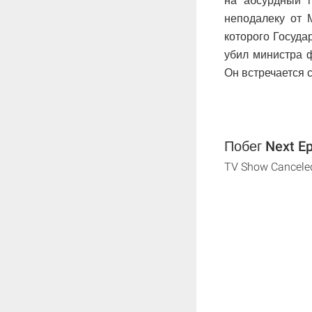
на абсурдный п
неподалеку от 
которого Госуда
убил министра ф
Он встречается 
Побег Next Ep
TV Show Cancele