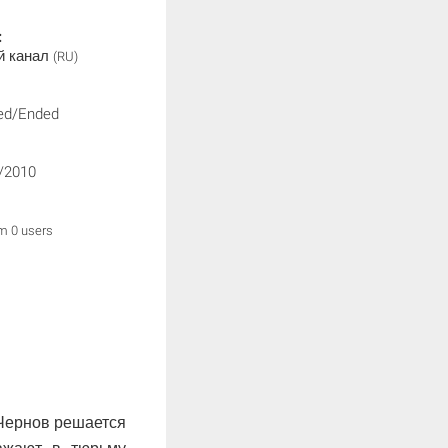
:
й канал
(RU)
ed/Ended
/2010
om 0 users
Чернов решается