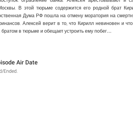
оступок: ограбление банка. Алексея арестовывают и 
Москвы. В этой тюрьме содержится его родной брат Кири
рственная Дума РФ пошла на отмену моратория на смертн
инансов. Алексей верит в то, что Кирилл невиновен и что
с братом в тюрьме и обещает устроить ему побег…
isode Air Date
d/Ended.