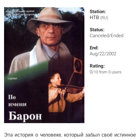
Station:
НТВ
(RU)
Status:
Canceled/Ended
End:
Aug/22/2002
Rating:
0
/10 from 0 users
Эта история о человеке, который забыл своё истинное