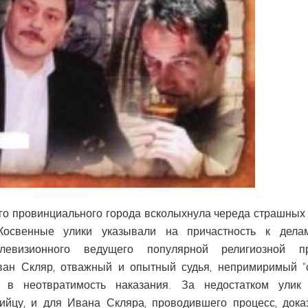
го провинциального города всколыхнула череда страшных
 Косвенные улики указывали на причастность к дел
елевизионного ведущего популярной религиозной п
ван Скляр, отважный и опытный судья, непримиримый "су
 в неотвратимость наказания. За недостатком улик
ийцу, и для Ивана Скляра, проводившего процесс, дока