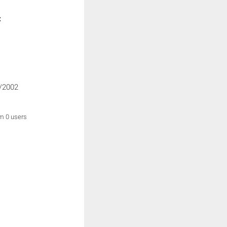
:
/2002
om 0 users