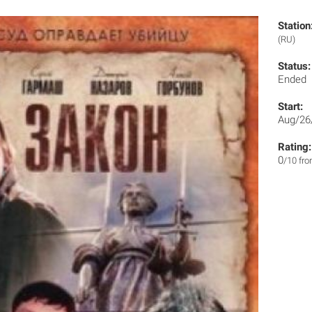
Station
(RU)
Status:
Ended
Start:
Aug/26
Rating:
0
/10 fr