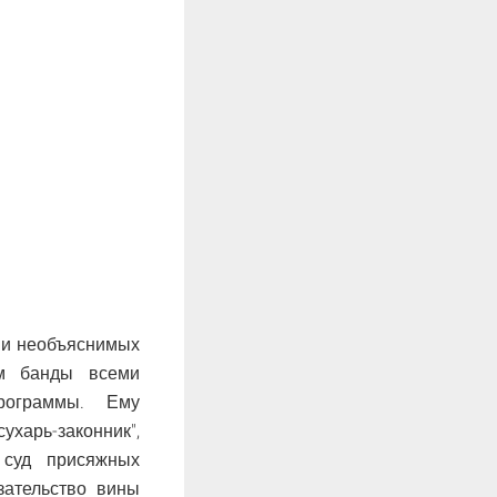
 и необъяснимых
ам банды всеми
рограммы. Ему
харь-законник",
 суд присяжных
зательство вины