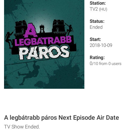
Station:
TV2
(HU)
Status:
Ended
Start:
2018-10-09
Rating:
0
/10 from 0 users
A legbátrabb páros Next Episode Air Date
TV Show Ended.