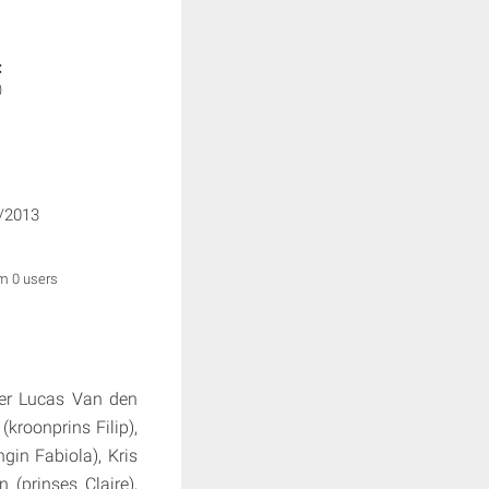
:
)
/2013
om 0 users
eer Lucas Van den
kroonprins Filip),
gin Fabiola), Kris
 (prinses Claire),