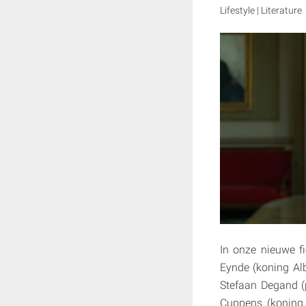
Lifestyle | Literature
In onze nieuwe f
Eynde (koning Alb
Stefaan Degand (p
Cuppens (koning B