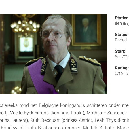
Station
één
(BE
Status:
Ended
Start:
Sep/02
Rating:
0
/10 fr
ictiereeks rond het Belgische koningshuis schitteren onder m
ert), Veerle Eyckermans (koningin Paola), Mathijs F Scheepers (
rins Laurent), Ruth Becquart (prinses Astrid), Leah Thys (konin
oudewijn), Ruth Bastiaensen (prinses Mathilde), Lotte Mariën