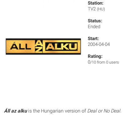
Station:
TV2
(HU)
Status:
Ended
Start:
2004-04-04
Rating:
0
/10 from 0 users
Áll az alku
is the Hungarian version of
Deal or No Deal.