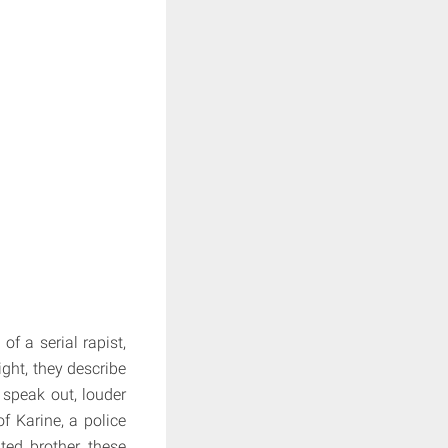
of a serial rapist,
ight, they describe
 speak out, louder
f Karine, a police
ed brother, these