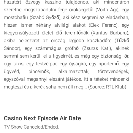
hazatért özvegy kaszinó tulajdonos, aki mindenáron
szeretne megszabadulni férje örökségétől (Voith Ági), egy
mostohafiú (Szabó Győző), aki kész segíteni az eladásban,
hiszen ismer néhány alvilági alakot (Elek Ferenc), egy
kiegyensúlyozott életet élő teremfőnök (Xantus Barbara),
akibe beleszeret az ország legjobb kaszkadőre (Tűzkő
Sándor), egy számmágus grófnő (Zsurzs Kati), akinek
semmi sem kerüli el a figyelmét, és még egy biztonsági őr,
egy taxis, egy testvérpár, egy újságíró, egy riporternő, egy
ügyvéd, pincérnők, alkalmazottak, törzsvendégek;
egyszóval megannyi elszánt játékos. Itt a téteket mindenki
megteszi és a kerék soha nem áll meg... (Source: RTL Klub)
Casino Next Episode Air Date
TV Show Canceled/Ended.