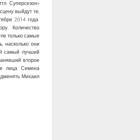
ттл. Суперсезон»
сцену выйдут те,
тябре 2014 года.
ору. Количество
уле только самые
ь, насколько они
ой самый лучший
Занявший второе
се лица Семена
одменять Михаил