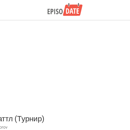
ттл (Турнир)
prov