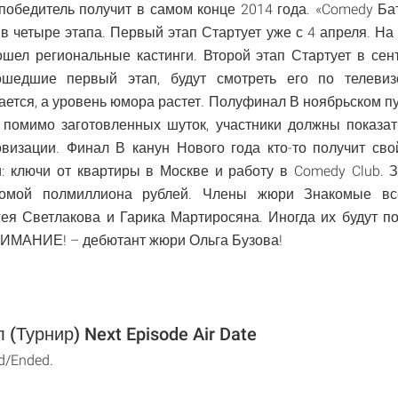
победитель получит в самом конце 2014 года. «Comedy Ба
 в четыре этапа. Первый этап Стартует уже с 4 апреля. На 
шел региональные кастинги. Второй этап Стартует в сен
шедшие первый этап, будут смотреть его по телевиз
ается, а уровень юмора растет. Полуфинал В ноябрьском п
 помимо заготовленных шуток, участники должны показат
визации. Финал В канун Нового года кто-то получит св
и: ключи от квартиры в Москве и работу в Comedy Club. 
домой полмиллиона рублей. Члены жюри Знакомые в
гея Светлакова и Гарика Мартиросяна. Иногда их будут п
НИМАНИЕ! – дебютант жюри Ольга Бузова!
(Турнир) Next Episode Air Date
d/Ended.