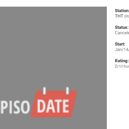
Station
ТНТ
(R
Status:
Cancel
Start:
Jan/14
Rating:
0
/10 fr