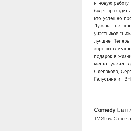
и новую работу 
будет проходить
кто успешно про
Лузеры, не про
участников сниж
лучшие. Теперь,
хороши в импро
подарок в жизн
место увезет 
Слепакова, Сер
Галустяна и –В
Comedy Баттл 
TV Show Cancele