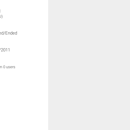
:
U)
ed/Ended
/2011
om 0 users