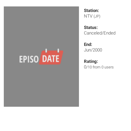
Station:
NTV
(JP)
Status:
Canceled/Ended
End:
Jun/2000
Rating:
0
/10 from 0 users