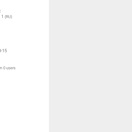
:
 1
(RU)
0-15
om 0 users