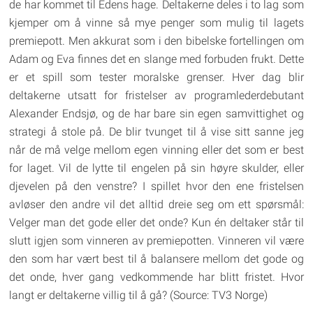
de har kommet til Edens hage. Deltakerne deles i to lag som
kjemper om å vinne så mye penger som mulig til lagets
premiepott. Men akkurat som i den bibelske fortellingen om
Adam og Eva finnes det en slange med forbuden frukt. Dette
er et spill som tester moralske grenser. Hver dag blir
deltakerne utsatt for fristelser av programlederdebutant
Alexander Endsjø, og de har bare sin egen samvittighet og
strategi å stole på. De blir tvunget til å vise sitt sanne jeg
når de må velge mellom egen vinning eller det som er best
for laget. Vil de lytte til engelen på sin høyre skulder, eller
djevelen på den venstre? I spillet hvor den ene fristelsen
avløser den andre vil det alltid dreie seg om ett spørsmål:
Velger man det gode eller det onde? Kun én deltaker står til
slutt igjen som vinneren av premiepotten. Vinneren vil være
den som har vært best til å balansere mellom det gode og
det onde, hver gang vedkommende har blitt fristet. Hvor
langt er deltakerne villig til å gå? (Source: TV3 Norge)