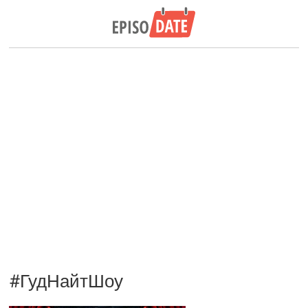
#ГудНайтШоу