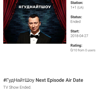
Station:
1+1
(UA)
Status:
Ended
Start:
2018-04-27
Rating:
0
/10 from 0 users
#ГудНайтШоу Next Episode Air Date
TV Show Ended.