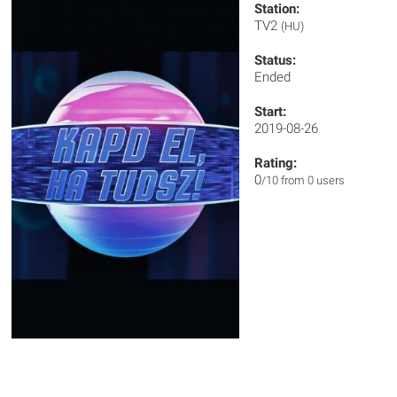
Station:
TV2
(HU)
Status:
Ended
Start:
2019-08-26
Rating:
0
/10 from 0 users