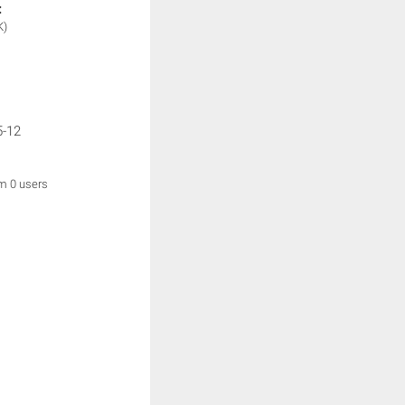
:
K)
5-12
om 0 users