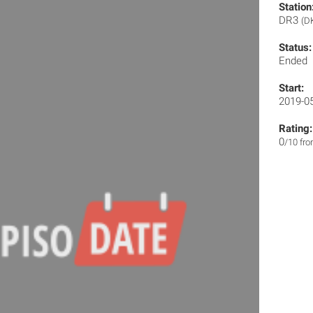
Station
DR3
(D
Status:
Ended
Start:
2019-0
Rating:
0
/10 fr