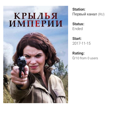
Station:
Первый канал
(RU)
Status:
Ended
Start:
2017-11-15
Rating:
0
/10 from 0 users