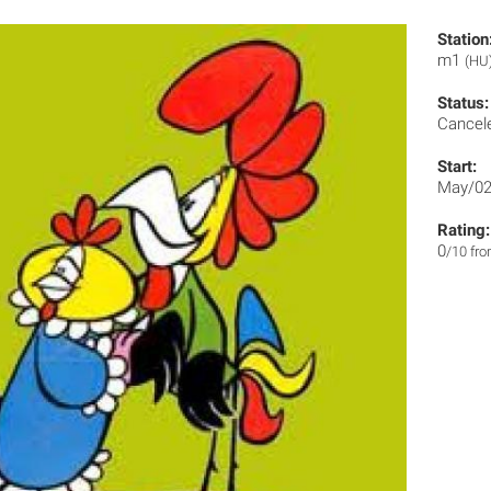
Station
m1
(HU
Status:
Cancel
Start:
May/02
Rating:
0
/10 fr