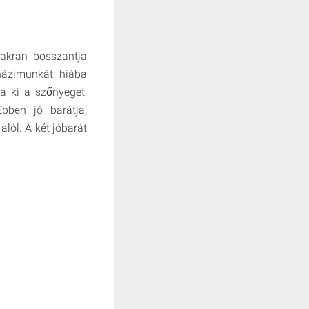
akran bosszantja
házimunkát; hiába
a ki a szőnyeget,
bben jó barátja,
lól. A két jóbarát