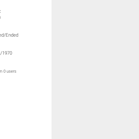
:
)
ed/Ended
/1970
om 0 users