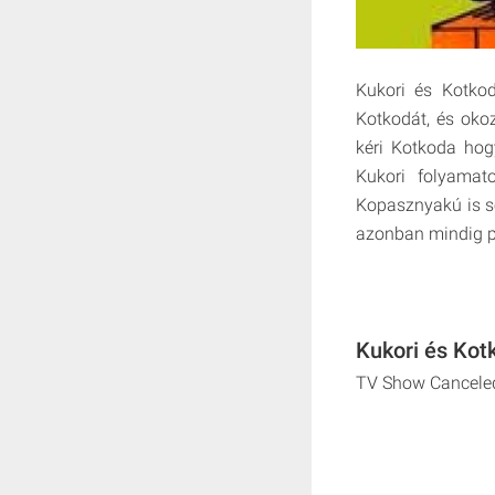
Kukori és Kotko
Kotkodát, és oko
kéri Kotkoda hog
Kukori folyamat
Kopasznyakú is se
azonban mindig pó
Kukori és Kot
TV Show Cancele