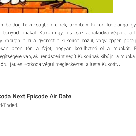
da boldog házasságban élnek, azonban Kukori lustasága gy
z bonyodalmakat. Kukori ugyanis csak vonakodva végzi el a 
y kapirgálja ki a gyomot a kukorica közül, vagy éppen porolj
osan azon töri a fejét, hogyan kerülhetné el a munkát. E
gítségére van, aki rendszerint segít Kukorinak kibújni a munka a
rul jár, és Kotkoda végül megleckézteti a lusta Kukorit…
koda Next Episode Air Date
d/Ended.