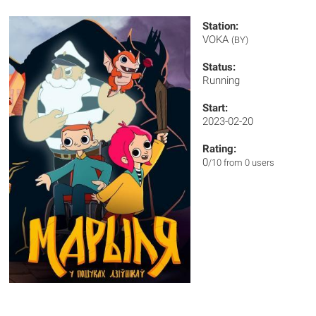
Station:
VOKA
(BY)
Status:
Running
Start:
2023-02-20
Rating:
0
/10 from 0 users