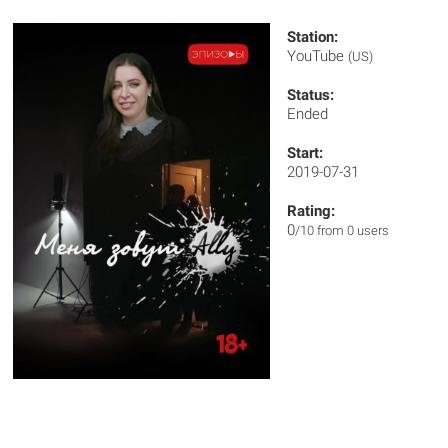
Station:
YouTube
(US)
Status:
Ended
Start:
2019-07-31
Rating:
0
/10 from 0 users