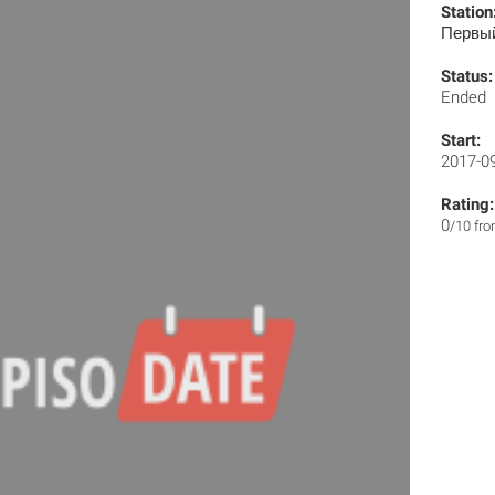
Station
Первы
Status:
Ended
Start:
2017-0
Rating:
0
/10 fr