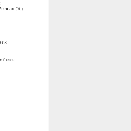
:
й канал
(RU)
9-03
om 0 users