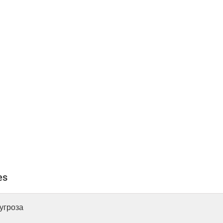
es
 угроза