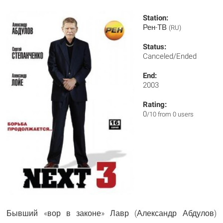
Station:
Рен-ТВ
(RU)
Status:
Canceled/Ended
End:
2003
Rating:
0
/10 from 0 users
Бывший «вор в законе» Лавр (Александр Абдулов)