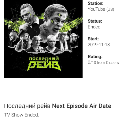
Station:
YouTube
(US)
Status:
Ended
Start:
2019-11-13
Rating:
0
/10 from 0 users
Последний рейв Next Episode Air Date
TV Show Ended.