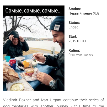
Station:
Первый канал
(RU)
Status:
Ended
Start:
2019-01-03
Rating:
0
/10 from 0 users
Vladimir Pozner and Ivan Urgant continue their series of
documentaries with another journey - this time to the