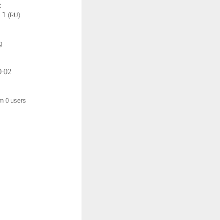
:
 1
(RU)
g
0-02
om 0 users