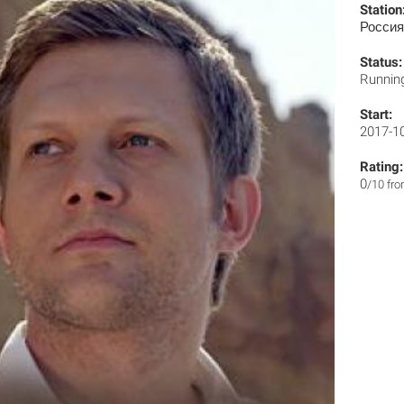
Station
Россия
Status:
Runnin
Start:
2017-1
Rating:
0
/10 fr