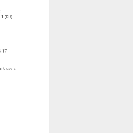
:
 1
(RU)
6-17
om 0 users