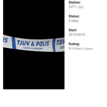
Station:
SVT1
(SE)
Status:
Ended
Start:
2019-09-01
Rating:
0
/10 from 0 users