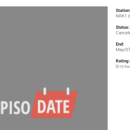
Station
NRK1
(
Status:
Cancel
End:
May/07
Rating:
0
/10 fr