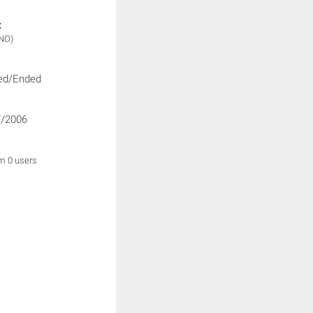
:
NO)
ed/Ended
/2006
om 0 users