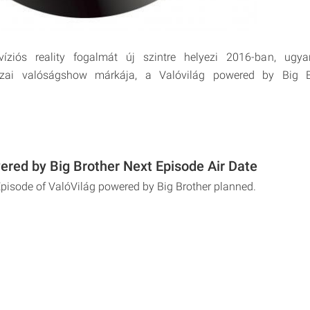
víziós reality fogalmát új szintre helyezi 2016-ban, ugy
azai valóságshow márkája, a Valóvilág powered by Big B
ered by Big Brother Next Episode Air Date
Episode of ValóVilág powered by Big Brother planned.