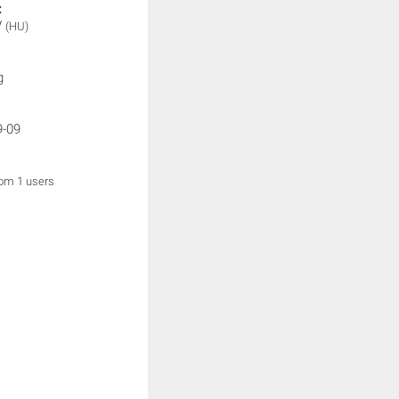
:
V
(HU)
g
9-09
rom 1 users