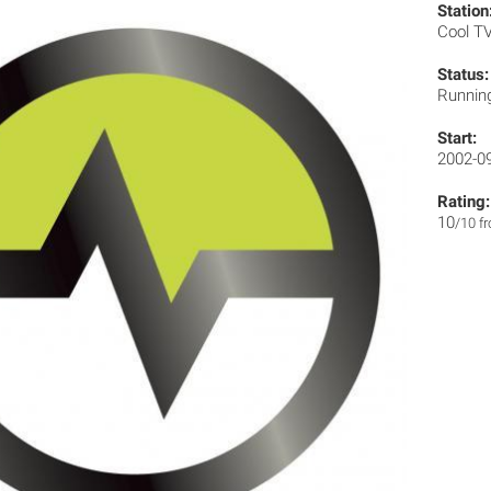
Station
Cool T
Status:
Runnin
Start:
2002-0
Rating:
10
/10 f