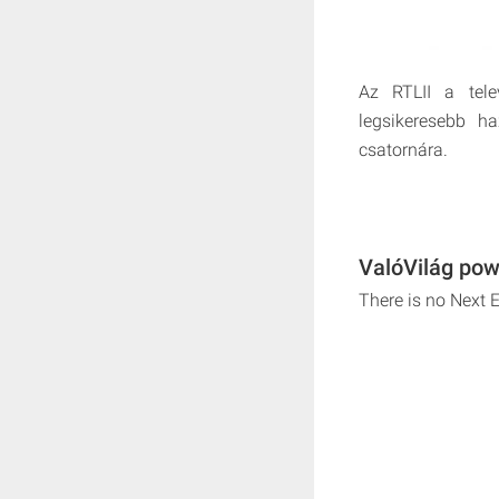
Az RTLII a tele
legsikeresebb h
csatornára.
ValóVilág pow
There is no Next 