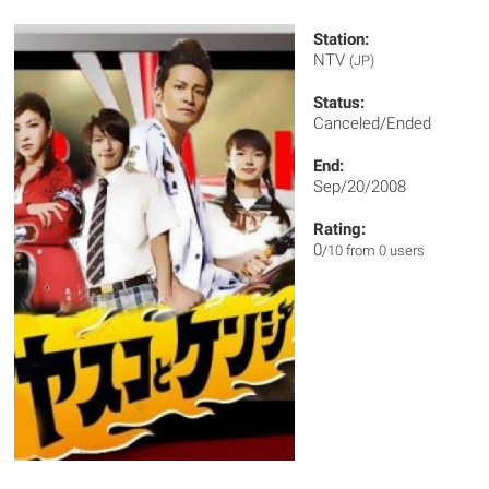
Station:
NTV
(JP)
Status:
Canceled/Ended
End:
Sep/20/2008
Rating:
0
/10 from 0 users