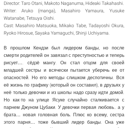
Director: Taro Otani, Makoto Naganuma, Hideaki Takahashi.
Writer: Aruko (manga), Masahiro Yamaura, Yusuke
Watanabe, Tetsuya Oishi.
Cast: Masahiro Matsuoka, Mikako Tabe, Tadayoshi Okura,
Ryoko Hirosue, Sayaka Yamaguchi, Shinji Uchiyama.
В прошлом Кендзи был лидером банды, но после
смерти родителей он завязал с преступностью и теперь
рисует…. сёдзё мангу. Он стал отцом для своей
младшей сестры и всячески пытается уберечь ее от
опасностей. Но его методы слишком деспотичны. Вся
её жизнь по графику (который он составил), в друзьях у
неё только девочки и из школы надо сразу идти домой.
Но как-то на улице Ясуке случайно сталкивается с
парнем Джуном Цубаки. У девочки первая любовь.. а у
брата… новая головная боль. Плюс ко всему, сестра
этого парня… тоже бывший лидер банды. Она уже