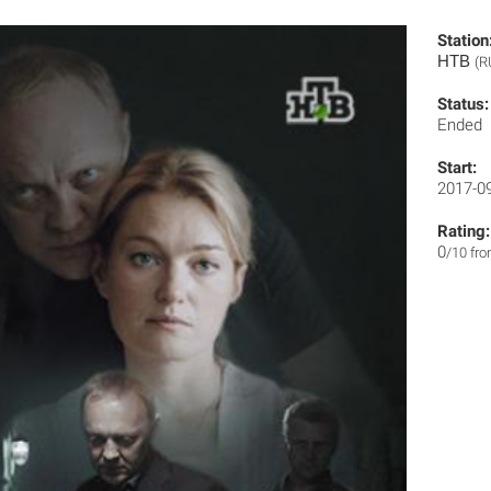
Station
НТВ
(R
Status:
Ended
Start:
2017-0
Rating:
0
/10 fr