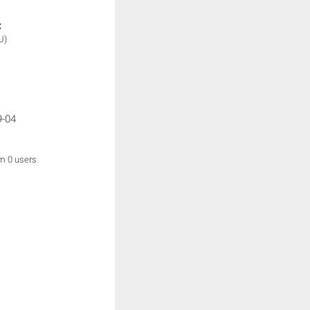
:
U)
9-04
om 0 users