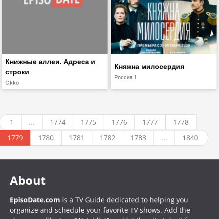
Книжные аллеи. Адреса и
Княжна милосердия
строки
Россия 1
Okko
1
...
1774
1775
1776
1777
1778
1779
1780
1781
1782
1783
...
1840
About
EpisoDate.com
is a TV Guide dedicated to helping you
organize and schedule your favorite TV shows. Add the