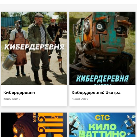
Кибердеревня
Кибердеревня: Экстра
КиноПоиск
КиноПоиск