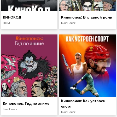
КИНОКОД
Кинопоиск: В главной роли
DOM
КиноПоиск
Кинопоиск: Как устроен
Кинопоиск: Гид по аниме
спорт
КиноПоиск
КиноПоиск