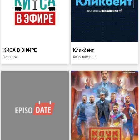
КИСА В ЭФИРЕ
Кликбейт
YouTube
КиноПоиск HD