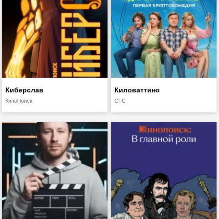
Киберслав
Киловаттино
КиноПоиск
СТС