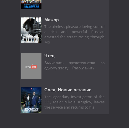
Мажор
The aimless pleasure loving son of
a rich and powerful Russian
arrested for street racing through
Mo
Чтец
Вычислить предательство по
одному жесту… Разоблачить
След. Новые легавые
The legendary investigator of the
FES, Major Nikolai Kruglov, leaves
the service and returns to his