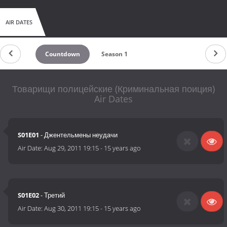
- Отдел по раскрытию убийств, или попросту «Убойный».
- Отдел по борьбе с мошенничеством, или «Артисты».
AIR DATES
- Отдел по раскрытию краж, или «13 отдел».
- И отдел собственной безопасности ГУВД Москвы, или
«Инквизиторы». (Source: ТЕЛЕРоман)
Countdown
Season 1
Товарищи полицейские (Криминальная поиция)
Air Dates
S01E01
- Джентельмены неудачи
Air Date:
Aug 29, 2011 19:15
-
15 years ago
S01E02
- Третий
Air Date:
Aug 30, 2011 19:15
-
15 years ago