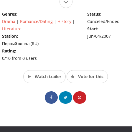
ополчится против Печорина, он продолжит свой путь в
одиночестве, — герой, порождение наступившего нового
Genres:
Status:
времени.
Drama
|
Romance/Dating
|
History
|
Canceled/Ended
Literature
Start:
Station:
Jun/04/2007
Первый канал (RU)
Rating:
0/10 from 0 users
Watch trailer
Vote for this