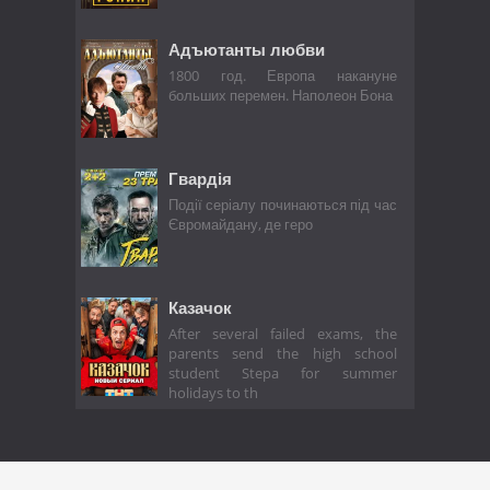
Адъютанты любви
1800 год. Европа накануне
больших перемен. Наполеон Бона
Гвардія
Події серіалу починаються під час
Євромайдану, де геро
Казачок
After several failed exams, the
parents send the high school
student Stepa for summer
holidays to th