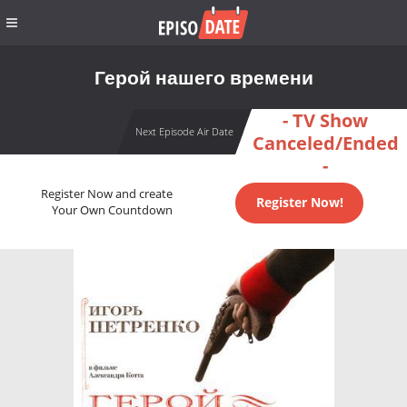
Герой нашего времени
- TV Show
Next Episode Air Date
Canceled/Ended
-
Register Now and create
Register Now!
Your Own Countdown