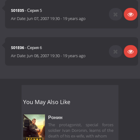
S01E05
- Серия 5
Air Date:
Jun 07, 2007 19:30
-
19 years ago
S01E06
- Серия 6
Air Date:
Jun 08, 2007 19:30
-
19 years ago
You May Also Like
Ронин
The protagonist, special forces
soldier Ivan Doronin, learns of the
death of his ex-wife, with whom