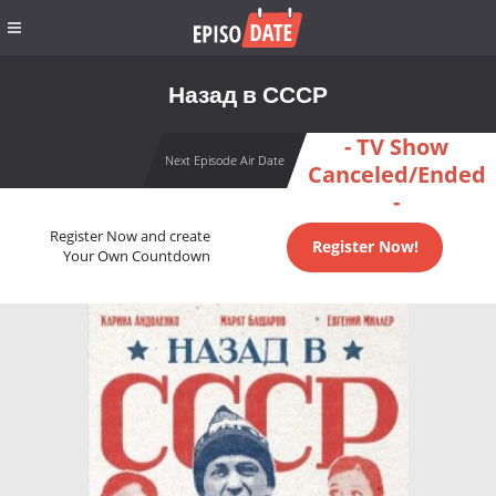
Назад в СССР
- TV Show
Next Episode Air Date
Canceled/Ended
-
Register Now and create
Register Now!
Your Own Countdown