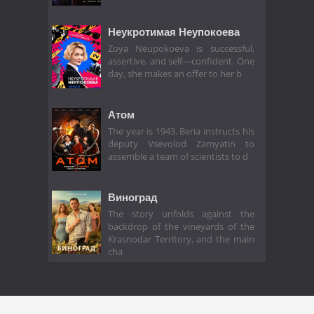
Неукротимая Неупокоева
Zoya Neupokoeva is successful,
assertive, and self—confident. One
day, she makes an offer to her b
Атом
The year is 1943. Beria instructs his
deputy Vsevolod Zamyatin to
assemble a team of scientists to d
Виноград
The story unfolds against the
backdrop of the vineyards of the
Krasnodar Territory, and the main
cha