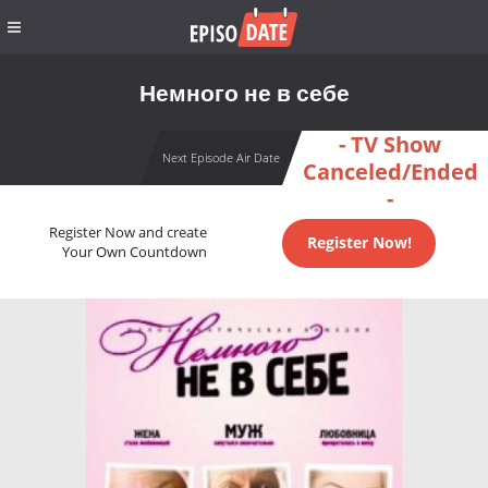
Немного не в себе
- TV Show
Next Episode Air Date
Canceled/Ended
-
Register Now and create
Register Now!
Your Own Countdown