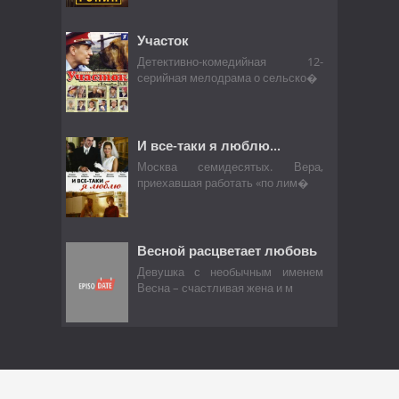
Участок
Детективно-комедийная 12-
серийная мелодрама о сельско�
И все-таки я люблю...
Москва семидесятых. Вера,
приехавшая работать «по лим�
Весной расцветает любовь
Девушка с необычным именем
Весна – счастливая жена и м