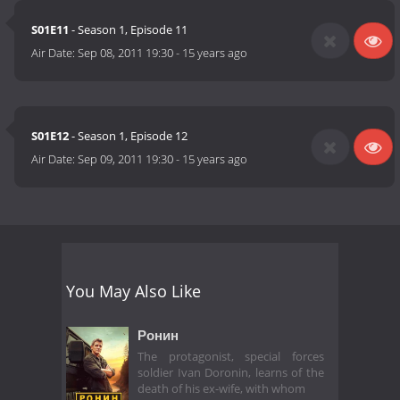
S01E11
- Season 1, Episode 11
Air Date:
Sep 08, 2011 19:30
-
15 years ago
S01E12
- Season 1, Episode 12
Air Date:
Sep 09, 2011 19:30
-
15 years ago
You May Also Like
Ронин
The protagonist, special forces
soldier Ivan Doronin, learns of the
death of his ex-wife, with whom