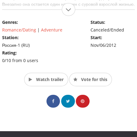
Внезапно она остается один на один с суровой взрослой жизнью.
В паутине интриг, обмана и предательства ей придется
научиться справляться с трудностями, переживать потери и
Genres:
Status:
бороться за себя и свою любовь… (Source: russia.tv)
Romance/Dating
|
Adventure
Canceled/Ended
Station:
Start:
Россия-1 (RU)
Nov/06/2012
Rating:
0/10 from 0 users
Watch trailer
Vote for this