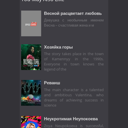
Весной расцветает любовь
Девушка с необычным именем
Весна – счастливая жена и м
Хозяйка горы
The story takes place in the town
of Kamennyy in the 1990s.
Everyone in town knows the
legend of the
Реванш
The main character is a talented
and ambitious Valentina, who
dreams of achieving success in
science
Неукротимая Неупокоева
Zoya Neupokoeva is successful,