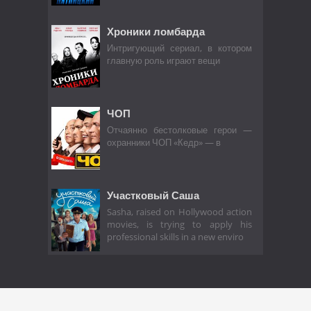
Хроники ломбарда
Интригующий сериал, в котором
главную роль играют вещи
ЧОП
Отчаянно бестолковые герои —
охранники ЧОП «Кедр» — в
Участковый Саша
Sasha, raised on Hollywood action
movies, is trying to apply his
professional skills in a new enviro