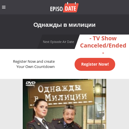
Однажды в милиции
- TV Show
Next Episode Air Date
Canceled/Ended
-
Register Now and create
Register Now!
Your Own Countdown