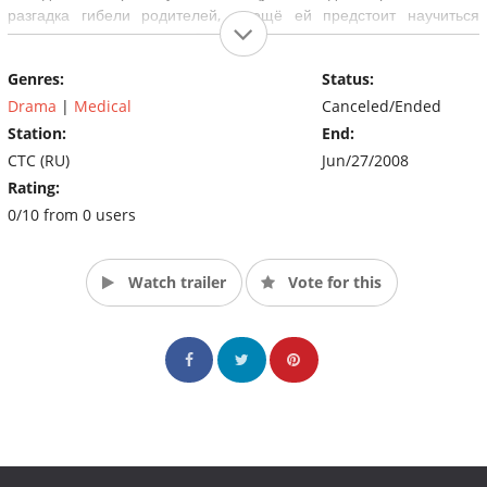
разгадка гибели родителей, а ещё ей предстоит научиться
самому главному для любого медика — правильно выстраивать
отношения с пациентами. (Source: www.ctc-tv.ru)
Genres:
Status:
Drama
|
Medical
Canceled/Ended
Station:
End:
CTC (RU)
Jun/27/2008
Rating:
0/10 from 0 users
Watch trailer
Vote for this