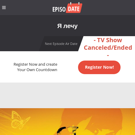
Я лечу
- TV Show
Next Episode Air Date
Canceled/Ended
-
Register Now and create
Register Now!
Your Own Countdown