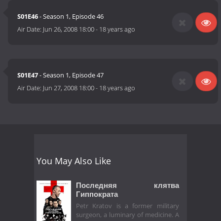
S01E46
- Season 1, Episode 46
Air Date:
Jun 26, 2008 18:00
-
18 years ago
S01E47
- Season 1, Episode 47
Air Date:
Jun 27, 2008 18:00
-
18 years ago
You May Also Like
Последняя клятва
Гиппократа
Petr Kratov is a former military
surgeon, a luminary of medicine. A