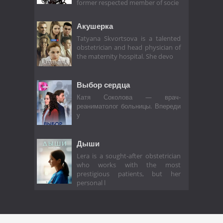
former respected member of socie
Акушерка
Tatyana Skvortsova is a talented
obstetrician and head physician of
the maternity hospital. She devo
Выбор сердца
Катя Соколова — врач-
реаниматолог больницы. Впереди
у
Дыши
Lera is a sought-after obstetrician
who works with the most
prestigious patients, but her
personal l