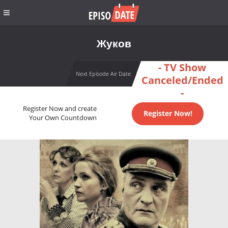
Жуков
- TV Show
Next Episode Air Date
Canceled/Ended
-
Register Now and create
Register Now!
Your Own Countdown