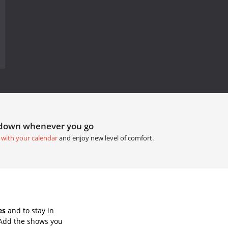
tdown whenever you go
 with your calendar
and enjoy new level of comfort.
es
and to stay in
 Add the shows you