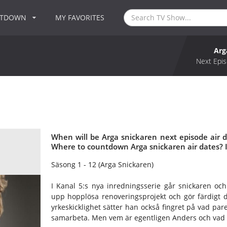
NTDOWN
MY FAVORITES
Arg
Next Epis
When will be Arga snickaren next episode air 
Where to countdown Arga snickaren air dates? 
Säsong 1 - 12 (Arga Snickaren)
I Kanal 5:s nya inredningsserie går snickaren oc
upp hopplösa renoveringsprojekt och gör färdigt 
yrkeskicklighet sätter han också fingret på vad pare
samarbeta. Men vem är egentligen Anders och vad v