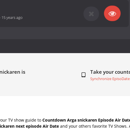
-
15 years ago
nickaren is
Take your coun
Synchronize EpisoDate
your TV show guide to
Countdown Arga snickaren Episode Air Dat
ickaren next episode Air Date
and your others favorite TV Shows.