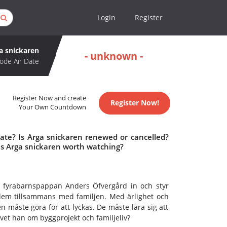
Login
Register
a snickaren
- unknown -
ode Air Date
Register Now and create
Register Now!
Your Own Countdown
date? Is Arga snickaren renewed or cancelled?
Is Arga snickaren worth watching?
h fyrabarnspappan Anders Öfvergård in och styr
dem tillsammans med familjen. Med ärlighet och
n måste göra för att lyckas. De måste lära sig att
et han om byggprojekt och familjeliv?