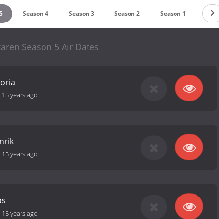
5
Season 4
Season 3
Season 2
Season 1
karen Season 5 Air Dates
toria
-
15 years ago
nrik
-
15 years ago
as
-
15 years ago