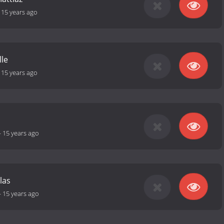
-
15 years ago
lle
-
15 years ago
-
15 years ago
las
-
15 years ago