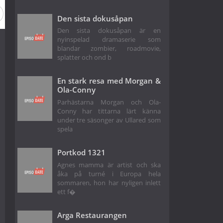
Den sista dokusåpan
Den sista dokusåpan är en
nyinspelad dramaserie som
blandar zombier, roadmovie,
splatter och ond b
En stark resa med Morgan &
Ola-Conny
Parhästarna Morgan och Ola-
Conny har tittarna lärt känna
under tre säsonger av Ullared som
spela
Portkod 1321
Agnes mamma är artist och ska
åka på turné i Europa hela
sommaren, hon har nyligen inlett
ett f�
Arga Restaurangen