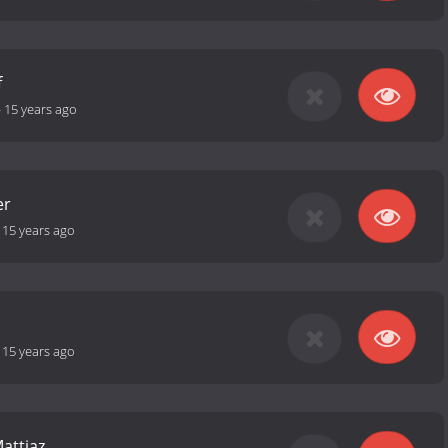
f
-
15 years ago
er
-
15 years ago
-
15 years ago
attiaz