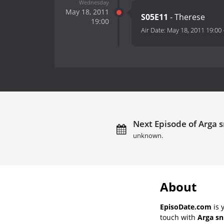
Wednesday
May 18, 2011
S05E11
- Therese
19:00
Air Date:
May 18, 2011 19:00
Next Episode of Arga s
unknown.
About
EpisoDate.com
is 
touch with
Arga sn