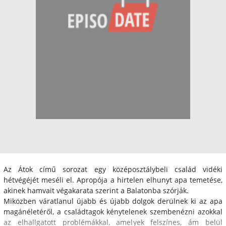
Az Átok című sorozat egy középosztálybeli család vidéki
hétvégéjét meséli el. Apropója a hirtelen elhunyt apa temetése,
akinek hamvait végakarata szerint a Balatonba szórják.
Miközben váratlanul újabb és újabb dolgok derülnek ki az apa
magánéletéről, a családtagok kénytelenek szembenézni azokkal
az elhallgatott problémákkal, amelyek felszínes, ám belül