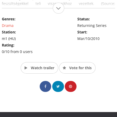
feszültségekkel teli viszonyaikhoz vezettek. (Source:
https://www.facebook.com/atokfilm)
Genres:
Status:
Drama
Returning Series
Station:
Start:
m1 (HU)
Mar/10/2010
Rating:
0/10 from 0 users
Watch trailer
Vote for this