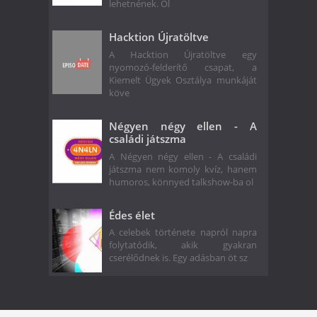
lehetnének. Ol
Hacktion Újratöltve
A Hacktion Újratöltve egy
nyomozó-felderítő csapat, a
Kiemelt Ügyek Osztálya munkáját
köve
Négyen négy ellen - A
családi játszma
A Négyen négy ellen - A családi
játszma nem komoly kvíz, hanem
humoros, könnyed talkshow-ba ol
Édes élet
A celebek története napról napra
folytatódik, akik gyakran
cserélődnek is. Egy adásban öt sz