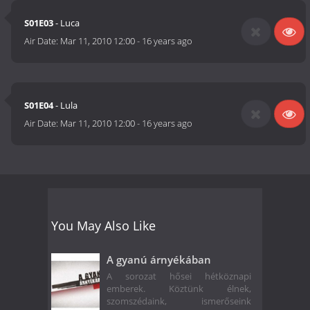
S01E03
- Luca
Air Date:
Mar 11, 2010 12:00
-
16 years ago
S01E04
- Lula
Air Date:
Mar 11, 2010 12:00
-
16 years ago
You May Also Like
A gyanú árnyékában
A sorozat hősei hétköznapi
emberek. Köztünk élnek,
szomszédaink, ismerőseink