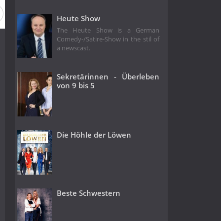
Heute Show
The Heute Show is a German
Comedy-/Satire-Show in the stil of
a newscast.
Sekretärinnen - Überleben
von 9 bis 5
Die Höhle der Löwen
Beste Schwestern