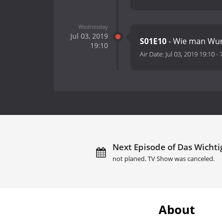
Wednesday
Jul 03, 2019
S01E10
- Wie man Wun
19:10
Air Date:
Jul 03, 2019 19:10
-
Next Episode of Das Wichti
not planed. TV Show was canceled.
About