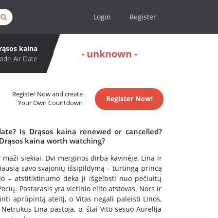
Login
Register
rąsos kaina
- unknown -
ode Air Date
Register Now and create
Register Now!
Your Own Countdown
date? Is Drąsos kaina renewed or cancelled?
 Drąsos kaina worth watching?
maži siekiai. Dvi merginos dirba kavinėje. Lina ir
iausią savo svajonių išsipildymą – turtingą princą
o – atstitiktinumo dėka ji išgelbsti nuo pečiuitų
ių. Pastarasis yra vietinio elito atstovas. Nors ir
nti aprūpintą ateitį, o Vitas negali paleisti Linos,
etrukus Lina pastoja, o, štai Vito sesuo Aurelija