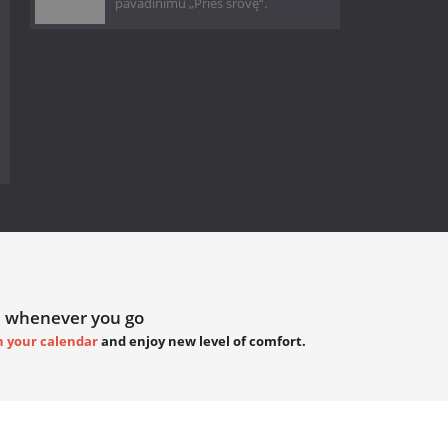
pavadinimu „Prieš srovę“.
 whenever you go
h your calendar
and enjoy new level of comfort.