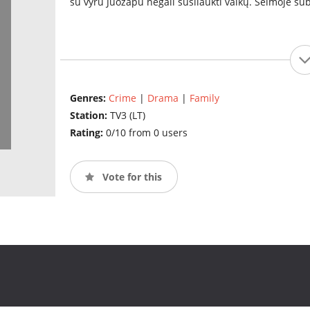
su vyru Juozapu negali susilaukti vaikų. Šeimoje su
Genres:
Crime
|
Drama
|
Family
Station:
TV3 (LT)
Rating:
0/10 from 0 users
Vote for this