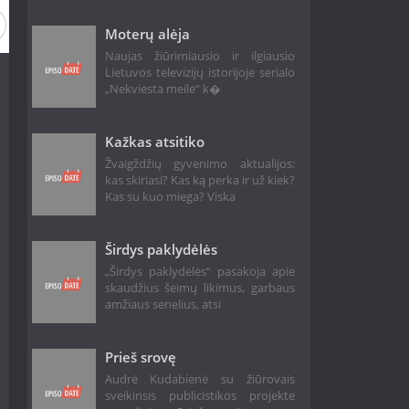
Moterų alėja
Naujas žiūrimiausio ir ilgiausio
Lietuvos televizijų istorijoje serialo
„Nekviesta meilė“ k�
Kažkas atsitiko
Žvaigždžių gyvenimo aktualijos:
kas skiriasi? Kas ką perka ir už kiek?
Kas su kuo miega? Viska
Širdys paklydėlės
„Širdys paklydėlės“ pasakoja apie
skaudžius šeimų likimus, garbaus
amžiaus senelius, atsi
Prieš srovę
Audrė Kudabienė su žiūrovais
sveikinsis publicistikos projekte