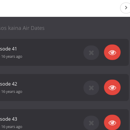
os kaina Air Dates
isode 41
-
16 years ago
isode 42
-
16 years ago
isode 43
-
16 years ago