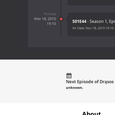
Thursday
Nov 18, 2010
S01E44
- Season 1, Ep
19:10
Air Date:
Nov 18, 2010 19:10
Next Episode of Drąsos 
unknown.
About