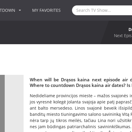
NTDOWN
MY FAVORITES
D
Next Epis
When will be Drąsos kaina next episode air 
Where to countdown Drąsos kaina air dates? Is
Nedideliame provincijos mieste – mažos svajonės ir 
jos vyresnė kolegė Jolanta svajoja apie patį paprasč
ant balto mersedeso. Linos svajonė beveik išsipild
banditų miesto tiuningavimo salono savininką Vitą Poc
nėra tarp jų tikros meilės, tačiau Lina nori užsitikri
nes jam būdingas patriarchalinis savininkiškumas. N