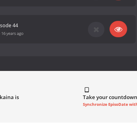
isode 44
-
16 years ago
kaina is
Take your countdown
Synchronize EpisoDate wit