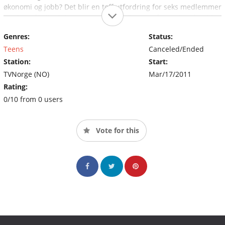
økonomi og jobb? Det blir en tøff utfordring for seks medlemmer
av den såkalte "glasurgenerasjonen" som nå er uten foreldre,
facebook og venner. (Source: tvnorge)
Genres:
Status:
Teens
Canceled/Ended
Station:
Start:
TVNorge (NO)
Mar/17/2011
Rating:
0/10 from 0 users
Vote for this