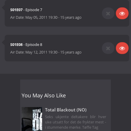
S01E07
- Episode 7
Air Date:
May 05, 2011 19:30
-
15 years ago
S01E08
- Episode 8
Air Date:
May 12, 2011 19:30
-
15 years ago
You May Also Like
Total Blackout (NO)
Seks ukjente deltakere blir hver
uke utsatt for det de frykter mest -
i stummende mørke. Tøffe Tag