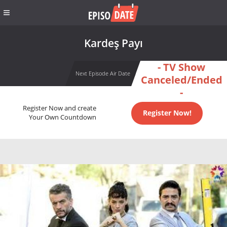
Kardeş Payı
- TV Show
Next Episode Air Date
Canceled/Ended
-
Register Now and create
Register Now!
Your Own Countdown