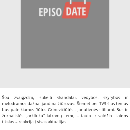
Šou žvaigždžių sukelti skandalai, vedybos, skyrybos ir
melodramos dažnai jaudina žiūrovus. Šiemet per TV3 šios temos
bus pateikiamos Rūtos Grinevičiūtės - Janutienės stiliumi. Bus ir
žurnalistės „arkliuku“ laikomų temų – tauta ir valdžia. Laidos
tikslas – reakcija į visas aktualijas.