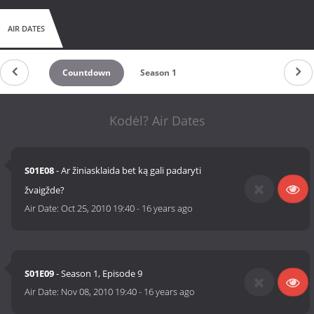
AIR DATES
Countdown
Season 1
Kodėl? Air Dates
S01E08
- Ar žiniasklaida bet ką gali padaryti
žvaigžde?
Air Date:
Oct 25, 2010 19:40
-
16 years ago
S01E09
- Season 1, Episode 9
Air Date:
Nov 08, 2010 19:40
-
16 years ago