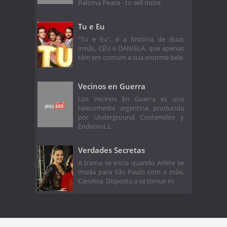
Paloma Peace - to sell more
Tu e Eu
"Tu e Eu", é a história de duas
irmãs, CÉU e DANIELA, que apenas
têm em comum a sua enorme bele
Vecinos en Guerra
Los Vecinos En Guerra es una
telecomedia argentina producida
por Underground Contenidos y
Endemol. L
Verdades Secretas
A trama se inicia quando Arlete se
muda para São Paulo com a mãe,
Carolina. Disposta a se tornar m