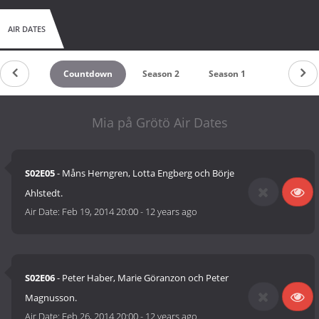
AIR DATES
Countdown
Season 2
Season 1
Mia på Grötö Air Dates
S02E05
- Måns Herngren, Lotta Engberg och Börje
Ahlstedt.
Air Date:
Feb 19, 2014 20:00
-
12 years ago
S02E06
- Peter Haber, Marie Göranzon och Peter
Magnusson.
Air Date:
Feb 26, 2014 20:00
-
12 years ago